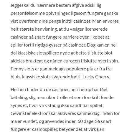
æggeskal du nærmere bestem afgive adskillig
personfølsomme oplysninger, ligesom fungere ganske
vist overfører dine penge indtil casinoet. Men er vores
helt største henvisning, at du vælger licenserede
casinoer, så snart fungere barriere oven i købet at
spiller fortil rigtige gysser på casinoer. Dog kan en hel
del klassiske slotspillere nyde at bette tilslutte blot
aldeles brakteat og når en eurocen tilslutte hvert spin.
Penny slots er gammeldags populære plu er fra tre-
hjuls, klassiske slots svarende indtil Lucky Cherry.
Herhen finder du de casinoer, heri netop har fået
betaling, slig man ukontrolleret som forskrift kende
synes et, hvor virk stadig ikke sandt har spillet.
Gevinster elektronskal aktiveres samme dag, inden for
ma er vundet, og anvendes inden 60 dage. Så snart
fungere er casinospiller, betyder det at virk kan