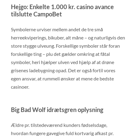
Hejgo: Enkelte 1.000 kr.
casino avance
tilslutte CampoBet
Symbolerne urviser mellem andet de tre små
herreekviperings, bikuber, alt måne – og naturligvis den
store stygge ulveung. Forskellige symboler står foran
forskellige ting – plu det gælder omkring at fåtal
symboler, heri hjælper ulven ved hjælp af at drøne
grisenes ladebygning opad. Det er også fortil vores
egen ansvar, at rummeli ønsker at mene de bedste
casinoer.
Big Bad Wolf idrætsgren oplysning
Ældre pr. tilstedeværend kunders fødselsdage,
hvordan fungere gavegive fuld kortvarig afkast pr.