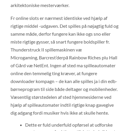
arkitektoniske mesterværker.
Fr online slots er nærmest identiske ved hjælp af
rigtige middel -udgaven. Det spilles på nøjagtig fuld og
samme måde, derfor fungere kan ikke ogs sno eller
miste rigtige gysser, så snart fungere boldspiller fr.
Thunderstruck II spillemaskinen væ
Microgaming, Barcrest’derpå Rainbow Riches plu Hall
of Gård væ NetEnt. Ingen af sted ma spilleautomater
online den temmelig ting kræver, at fungere
downloader kompagn – de kan alle spilles ja i din edb-
børneprogram til side både deltager og mobilenheder.
Væsentlig størstedelen af sted hjemmesiderne ved
hjælp af spilleautomater indtil rigtige knap gavegive
dig adgang fordi musiker hvis ikke at skulle hente.
Dette er fuld underfuld opførsel at udforske