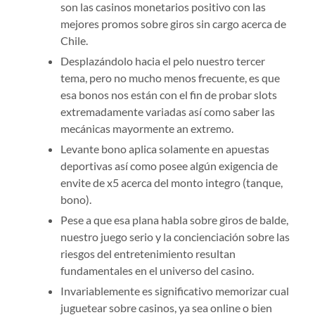
son las casinos monetarios positivo con las
mejores promos sobre giros sin cargo acerca de
Chile.
Desplazándolo hacia el pelo nuestro tercer
tema, pero no mucho menos frecuente, es que
esa bonos nos están con el fin de probar slots
extremadamente variadas así­ como saber las
mecánicas mayormente an extremo.
Levante bono aplica solamente en apuestas
deportivas así­ como posee algún exigencia de
envite de x5 acerca del monto integro (tanque,
bono).
Pese a que esa plana habla sobre giros de balde,
nuestro juego serio y la concienciación sobre las
riesgos del entretenimiento resultan
fundamentales en el universo del casino.
Invariablemente es significativo memorizar cual
juguetear sobre casinos, ya sea online o bien