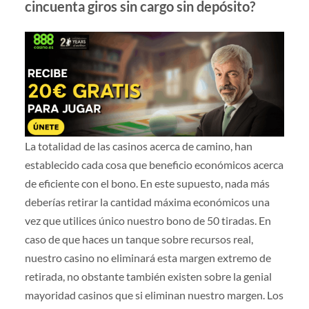
cincuenta giros sin cargo sin depósito?
La totalidad de las casinos acerca de camino, han
establecido cada cosa que beneficio económicos acerca
de eficiente con el bono. En este supuesto, nada más
deberías retirar la cantidad máxima económicos una
vez que utilices único nuestro bono de 50 tiradas. En
caso de que haces un tanque sobre recursos real,
nuestro casino no eliminará esta margen extremo de
retirada, no obstante también existen sobre la genial
mayoridad casinos que si eliminan nuestro margen. Los