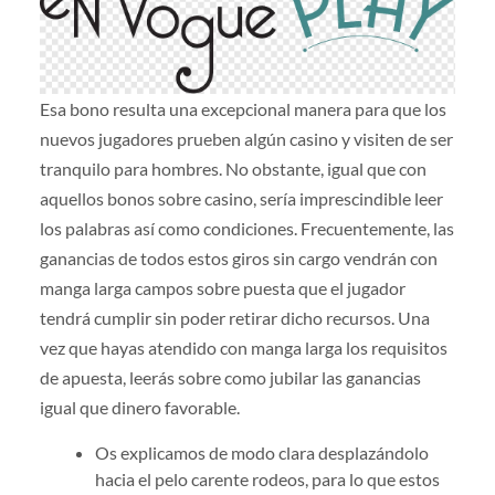
Esa bono resulta una excepcional manera para que los
nuevos jugadores prueben algún casino y visiten de ser
tranquilo para hombres. No obstante, igual que con
aquellos bonos sobre casino, serí­a imprescindible leer
los palabras así­ como condiciones. Frecuentemente, las
ganancias de todos estos giros sin cargo vendrán con
manga larga campos sobre puesta que el jugador
tendrá cumplir sin poder retirar dicho recursos. Una
vez que hayas atendido con manga larga los requisitos
de apuesta, leerás sobre como jubilar las ganancias
igual que dinero favorable.
Os explicamos de modo clara desplazándolo
hacia el pelo carente rodeos, para lo que estos