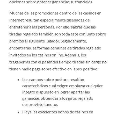
opciones sobre obtener ganancias sustanciales.
Muchas de las promociones dentro de las casinos en
internet resultan especialmente diseñadas de
entretener a las personas. Por ello, sabrás que las
tiradas regalado también son toda este conjunto sobre
premios al siguiente jugador. Seguidamente,
encontrarás las formas comunes de tiradas regalado
invitados en los casinos online. Ademí¡s, los
tragaperras con el pasar del tiempo tiradas sin cargo no
tienen nadie paga sobre efectivo en lapso positivo.
Los campos sobre postura resultan
características cual exigen emplazar cualquier
integro dispuesto en lograr apartar las
ganancias obtenidas a los giros regalado
desprovisto tanque.
Haya las excelentes bonos de casinos en