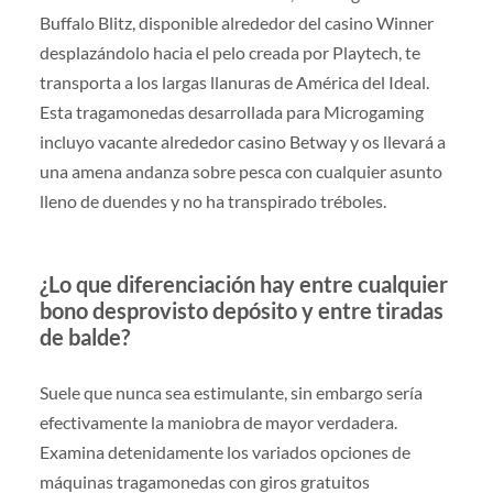
Buffalo Blitz, disponible alrededor del casino Winner
desplazándolo hacia el pelo creada por Playtech, te
transporta a los largas llanuras de América del Ideal.
Esta tragamonedas desarrollada para Microgaming
incluyo vacante alrededor casino Betway y os llevará a
una amena andanza sobre pesca con cualquier asunto
lleno de duendes y no ha transpirado tréboles.
¿Lo que diferenciación hay entre cualquier
bono desprovisto depósito y entre tiradas
de balde?
Suele que nunca sea estimulante, sin embargo serí­a
efectivamente la maniobra de mayor verdadera.
Examina detenidamente los variados opciones de
máquinas tragamonedas con giros gratuitos