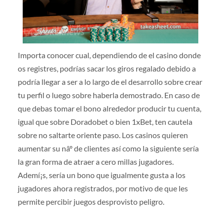
Importa conocer cual, dependiendo de el casino donde
os registres, podrías sacar los giros regalado debido a
podrí­a llegar a ser a lo largo de el desarrollo sobre crear
tu perfil o luego sobre haberla demostrado. En caso de
que debas tomar el bono alrededor producir tu cuenta,
igual que sobre Doradobet o bien 1xBet, ten cautela
sobre no saltarte oriente paso. Los casinos quieren
aumentar su nâº de clientes así­ como la siguiente sería
la gran forma de atraer a cero millas jugadores.
Ademí¡s, serí­a un bono que igualmente gusta a los
jugadores ahora registrados, por motivo de que les
permite percibir juegos desprovisto peligro.