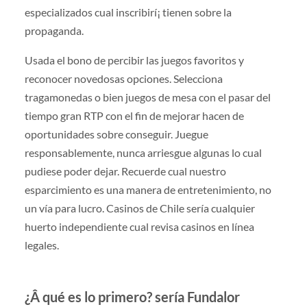
especializados cual inscribirí¡ tienen sobre la
propaganda.
Usada el bono de percibir las juegos favoritos y
reconocer novedosas opciones. Selecciona
tragamonedas o bien juegos de mesa con el pasar del
tiempo gran RTP con el fin de mejorar hacen de
oportunidades sobre conseguir. Juegue
responsablemente, nunca arriesgue algunas lo cual
pudiese poder dejar. Recuerde cual nuestro
esparcimiento es una manera de entretenimiento, no
un ví­a para lucro. Casinos de Chile serí­a cualquier
huerto independiente cual revisa casinos en línea
legales.
¿Â qué es lo primero? serí­a Fundalor