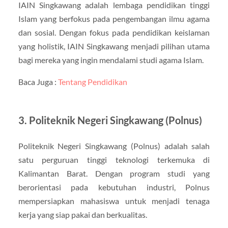
IAIN Singkawang adalah lembaga pendidikan tinggi
Islam yang berfokus pada pengembangan ilmu agama
dan sosial. Dengan fokus pada pendidikan keislaman
yang holistik, IAIN Singkawang menjadi pilihan utama
bagi mereka yang ingin mendalami studi agama Islam.
Baca Juga :
Tentang Pendidikan
3. Politeknik Negeri Singkawang (Polnus)
Politeknik Negeri Singkawang (Polnus) adalah salah
satu perguruan tinggi teknologi terkemuka di
Kalimantan Barat. Dengan program studi yang
berorientasi pada kebutuhan industri, Polnus
mempersiapkan mahasiswa untuk menjadi tenaga
kerja yang siap pakai dan berkualitas.