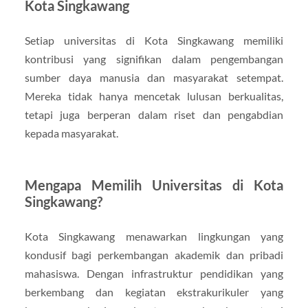
Kota Singkawang
Setiap universitas di Kota Singkawang memiliki
kontribusi yang signifikan dalam pengembangan
sumber daya manusia dan masyarakat setempat.
Mereka tidak hanya mencetak lulusan berkualitas,
tetapi juga berperan dalam riset dan pengabdian
kepada masyarakat.
Mengapa Memilih Universitas di Kota
Singkawang?
Kota Singkawang menawarkan lingkungan yang
kondusif bagi perkembangan akademik dan pribadi
mahasiswa. Dengan infrastruktur pendidikan yang
berkembang dan kegiatan ekstrakurikuler yang