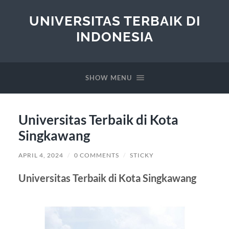
UNIVERSITAS TERBAIK DI
INDONESIA
SHOW MENU
Universitas Terbaik di Kota
Singkawang
APRIL 4, 2024
/
0 COMMENTS
/
STICKY
Universitas Terbaik di Kota Singkawang