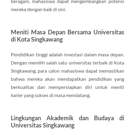
beragam, mahasiswa dapat mengembangkan potensi
mereka dengan baik di sini.
Meniti Masa Depan Bersama Universitas
di Kota Singkawang
Pendidikan tinggi adalah investasi dalam masa depan.
Dengan memilih salah satu universitas terbaik di Kota
Singkawang, para calon mahasiswa dapat memastikan
bahwa mereka akan mendapatkan pendidikan yang
berkualitas dan mempersiapkan diri untuk meniti
karier yang sukses di masa mendatang.
Lingkungan Akademik dan Budaya di
Universitas Singkawang