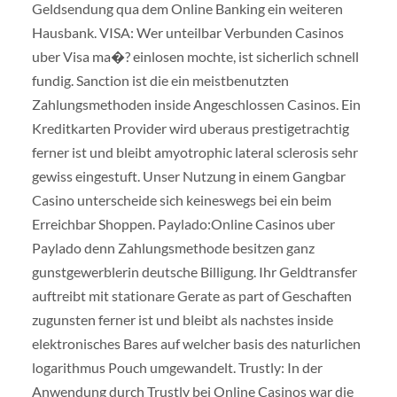
Geldsendung qua dem Online Banking ein weiteren
Hausbank. VISA: Wer unteilbar Verbunden Casinos
uber Visa ma�? einlosen mochte, ist sicherlich schnell
fundig. Sanction ist die ein meistbenutzten
Zahlungsmethoden inside Angeschlossen Casinos. Ein
Kreditkarten Provider wird uberaus prestigetrachtig
ferner ist und bleibt amyotrophic lateral sclerosis sehr
gewiss eingestuft. Unser Nutzung in einem Gangbar
Casino unterscheide sich keineswegs bei ein beim
Erreichbar Shoppen. Paylado:Online Casinos uber
Paylado denn Zahlungsmethode besitzen ganz
gunstgewerblerin deutsche Billigung. Ihr Geldtransfer
auftreibt mit stationare Gerate as part of Geschaften
zugunsten ferner ist und bleibt als nachstes inside
elektronisches Bares auf welcher basis des naturlichen
logarithmus Pouch umgewandelt. Trustly: In der
Anwendung durch Trustly bei Online Casinos war die