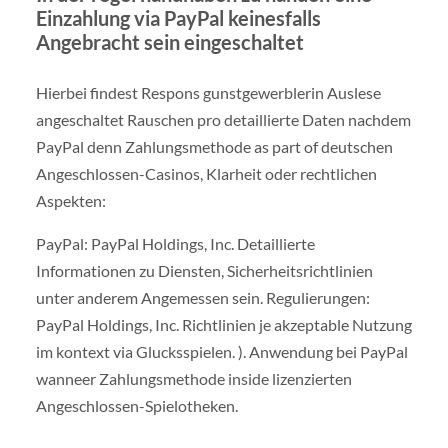
Einzahlung via PayPal keinesfalls
Angebracht sein eingeschaltet
Hierbei findest Respons gunstgewerblerin Auslese
angeschaltet Rauschen pro detaillierte Daten nachdem
PayPal denn Zahlungsmethode as part of deutschen
Angeschlossen-Casinos, Klarheit oder rechtlichen
Aspekten:
PayPal: PayPal Holdings, Inc. Detaillierte
Informationen zu Diensten, Sicherheitsrichtlinien
unter anderem Angemessen sein. Regulierungen:
PayPal Holdings, Inc. Richtlinien je akzeptable Nutzung
im kontext via Glucksspielen. ). Anwendung bei PayPal
wanneer Zahlungsmethode inside lizenzierten
Angeschlossen-Spielotheken.