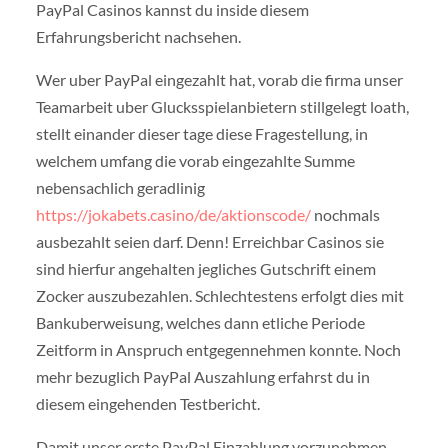
PayPal Casinos kannst du inside diesem
Erfahrungsbericht nachsehen.
Wer uber PayPal eingezahlt hat, vorab die firma unser
Teamarbeit uber Glucksspielanbietern stillgelegt loath,
stellt einander dieser tage diese Fragestellung, in
welchem umfang die vorab eingezahlte Summe
nebensachlich geradlinig
https://jokabets.casino/de/aktionscode/
nochmals
ausbezahlt seien darf. Denn! Erreichbar Casinos sie
sind hierfur angehalten jegliches Gutschrift einem
Zocker auszubezahlen. Schlechtestens erfolgt dies mit
Bankuberweisung, welches dann etliche Periode
Zeitform in Anspruch entgegennehmen konnte. Noch
mehr bezuglich PayPal Auszahlung erfahrst du in
diesem eingehenden Testbericht.
Damit unser erste PayPal Einzahlung vorzunehmen,