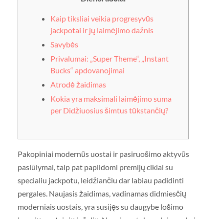
Kaip tiksliai veikia progresyvūs
jackpotai ir jų laimėjimo dažnis
Savybės
Privalumai: „Super Theme“, „Instant
Bucks“ apdovanojimai
Atrodė žaidimas
Kokia yra maksimali laimėjimo suma
per Didžiuosius šimtus tūkstančių?
Pakopiniai modernūs uostai ir pasiruošimo aktyvūs
pasiūlymai, taip pat papildomi premijų ciklai su
specialiu jackpotu, leidžiančiu dar labiau padidinti
pergales. Naujasis žaidimas, vadinamas didmiesčių
moderniais uostais, yra susijęs su daugybe lošimo