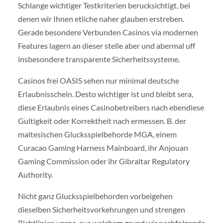
Schlange wichtiger Testkriterien berucksichtigt, bei
denen wir Ihnen etliche naher glauben erstreben.
Gerade besondere Verbunden Casinos via modernen
Features lagern an dieser stelle aber und abermal uff
insbesondere transparente Sicherheitssysteme.
Casinos frei OASIS sehen nur minimal deutsche
Erlaubnisschein. Desto wichtiger ist und bleibt sera,
diese Erlaubnis eines Casinobetreibers nach ebendiese
Gultigkeit oder Korrektheit nach ermessen. B. der
maltesischen Glucksspielbehorde MGA, einem
Curacao Gaming Harness Mainboard, ihr Anjouan
Gaming Commission oder ihr Gibraltar Regulatory
Authority.
Nicht ganz Glucksspielbehorden vorbeigehen
dieselben Sicherheitsvorkehrungen und strengen
Richtlinien vorne, aus welchem grund wir nachfolgende