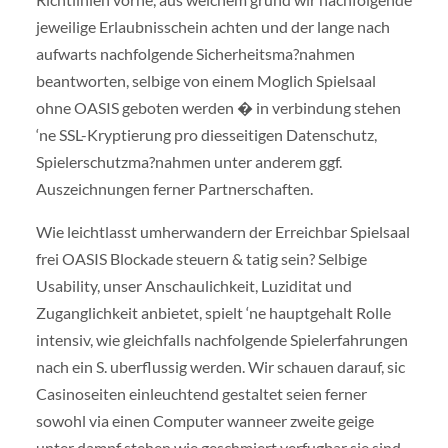
jeweilige Erlaubnisschein achten und der lange nach
aufwarts nachfolgende Sicherheitsma?nahmen
beantworten, selbige von einem Moglich Spielsaal
ohne OASIS geboten werden � in verbindung stehen
‘ne SSL-Kryptierung pro diesseitigen Datenschutz,
Spielerschutzma?nahmen unter anderem ggf.
Auszeichnungen ferner Partnerschaften.
Wie leichtlasst umherwandern der Erreichbar Spielsaal
frei OASIS Blockade steuern & tatig sein? Selbige
Usability, unser Anschaulichkeit, Luziditat und
Zuganglichkeit anbietet, spielt ‘ne hauptgehalt Rolle
intensiv, wie gleichfalls nachfolgende Spielerfahrungen
nach ein S. uberflussig werden. Wir schauen darauf, sic
Casinoseiten einleuchtend gestaltet seien ferner
sowohl via einen Computer wanneer zweite geige
unter dampf stehen wie geschmiert verfugbar sie sind.