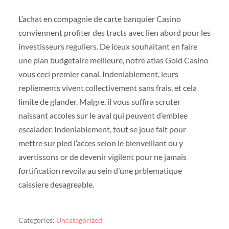
L’achat en compagnie de carte banquier Casino
conviennent profiter des tracts avec lien abord pour les
investisseurs reguliers. De iceux souhaitant en faire
une plan budgetaire meilleure, notre atlas Gold Casino
vous ceci premier canal. Indeniablement, leurs
repliements vivent collectivement sans frais, et cela
limite de glander. Malgre, il vous suffira scruter
naissant accoles sur le aval qui peuvent d’emblee
escalader. Indeniablement, tout se joue fait pour
mettre sur pied l’acces selon le bienveillant ou y
avertissons or de devenir vigilent pour ne jamais
fortification revoila au sein d’une prblematique
caissiere desagreable.
Categories:
Uncategorized