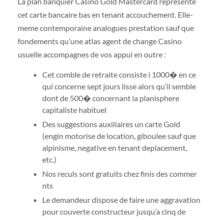
La plan banquier Casino Gold Mastercard represente
cet carte bancaire bas en tenant accouchement. Elle-
meme contemporaine analogues prestation sauf que
fondements qu’une atlas agent de change Casino
usuelle accompagnes de vos appui en outre :
Cet comble de retraite consiste i 1000� en ce
qui concerne sept jours lisse alors qu’il semble
dont de 500� concernant la planisphere
capitaliste habituel
Des suggestions auxiliaires un carte Gold
(engin motorise de location, giboulee sauf que
alpinisme, negative en tenant deplacement,
etc.)
Nos reculs sont gratuits chez finis des commer
nts
Le demandeur dispose de faire une aggravation
pour couverte constructeur jusqu’a cinq de