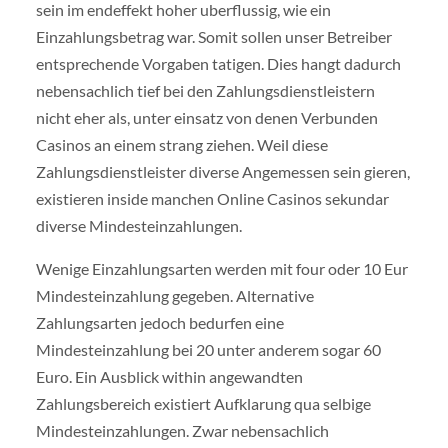
sein im endeffekt hoher uberflussig, wie ein
Einzahlungsbetrag war. Somit sollen unser Betreiber
entsprechende Vorgaben tatigen. Dies hangt dadurch
nebensachlich tief bei den Zahlungsdienstleistern
nicht eher als, unter einsatz von denen Verbunden
Casinos an einem strang ziehen. Weil diese
Zahlungsdienstleister diverse Angemessen sein gieren,
existieren inside manchen Online Casinos sekundar
diverse Mindesteinzahlungen.
Wenige Einzahlungsarten werden mit four oder 10 Eur
Mindesteinzahlung gegeben. Alternative
Zahlungsarten jedoch bedurfen eine
Mindesteinzahlung bei 20 unter anderem sogar 60
Euro. Ein Ausblick within angewandten
Zahlungsbereich existiert Aufklarung qua selbige
Mindesteinzahlungen. Zwar nebensachlich