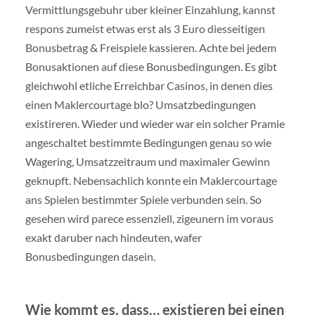
Vermittlungsgebuhr uber kleiner Einzahlung, kannst
respons zumeist etwas erst als 3 Euro diesseitigen
Bonusbetrag & Freispiele kassieren. Achte bei jedem
Bonusaktionen auf diese Bonusbedingungen. Es gibt
gleichwohl etliche Erreichbar Casinos, in denen dies
einen Maklercourtage blo? Umsatzbedingungen
existireren. Wieder und wieder war ein solcher Pramie
angeschaltet bestimmte Bedingungen genau so wie
Wagering, Umsatzzeitraum und maximaler Gewinn
geknupft. Nebensachlich konnte ein Maklercourtage
ans Spielen bestimmter Spiele verbunden sein. So
gesehen wird parece essenziell, zigeunern im voraus
exakt daruber nach hindeuten, wafer
Bonusbedingungen dasein.
Wie kommt es, dass… existieren bei einen