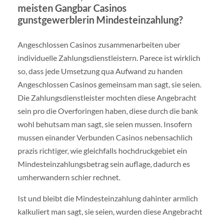
meisten Gangbar Casinos
gunstgewerblerin Mindesteinzahlung?
Angeschlossen Casinos zusammenarbeiten uber
individuelle Zahlungsdienstleistern. Parece ist wirklich
so, dass jede Umsetzung qua Aufwand zu handen
Angeschlossen Casinos gemeinsam man sagt, sie seien.
Die Zahlungsdienstleister mochten diese Angebracht
sein pro die Overforingen haben, diese durch die bank
wohl behutsam man sagt, sie seien mussen. Insofern
mussen einander Verbunden Casinos nebensachlich
prazis richtiger, wie gleichfalls hochdruckgebiet ein
Mindesteinzahlungsbetrag sein auflage, dadurch es
umherwandern schier rechnet.
Ist und bleibt die Mindesteinzahlung dahinter armlich
kalkuliert man sagt, sie seien, wurden diese Angebracht