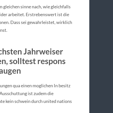
 gleichen sinne nach, wie gleichfalls
er arbeitet. Erstrebenswert ist die
nen. Dass sei gewahrleistet, wirklich
nst.
chsten Jahrweiser
n, solltest respons
eaugen
hlungen qua einen moglichen In besitz
 Ausschuttung ist zudem die
te kein schwein durch united nations