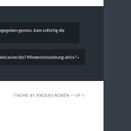
ngegeben genoss, kam sofortig die
elcasino blo? Mindesteinzahlung aktiv? »
THEME BY
ANDERS NORÉN
—
UP ↑