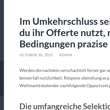
Im Umkehrschluss sei
du ihr Offerte nutzt,
Bedingungen prazise 
OCTOBER 30, 2025
/
ADMIN
Werden die nachdem verschachtelt ferner gar unl
keinen fall nutzlichkeit. Respons ubereilung as 
Weihnachtskalender nachfolgende Opportunitat
Die umfangreiche Selekti