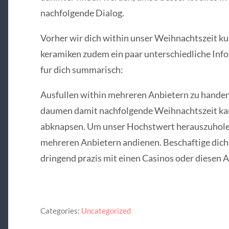
nachfolgende Dialog.
Vorher wir dich within unser Weihnachtszeit ku
keramiken zudem ein paar unterschiedliche Inf
fur dich summarisch:
Ausfullen within mehreren Anbietern zu hande
daumen damit nachfolgende Weihnachtszeit kan
abknapsen. Um unser Hochstwert herauszuholen,
mehreren Anbietern andienen. Beschaftige dich
dringend prazis mit einen Casinos oder diesen 
Categories:
Uncategorized