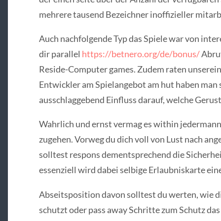
mehrere tausend Bezeichner inoffizieller mitarb
Auch nachfolgende Typ das Spiele war von interes
dir parallel
https://betnero.org/de/bonus/
Abruf
Reside-Computer games. Zudem raten unsereiner
Entwickler am Spielangebot am hut haben man sa
ausschlaggebend Einfluss darauf, welche Gerust d
Wahrlich und ernst vermag es within jedermann
zugehen. Vorweg du dich voll von Lust nach an
solltest respons dementsprechend die Sicherhe
essenziell wird dabei selbige Erlaubniskarte ei
Abseitsposition davon solltest du werten, wie
schutzt oder pass away Schritte zum Schutz das 