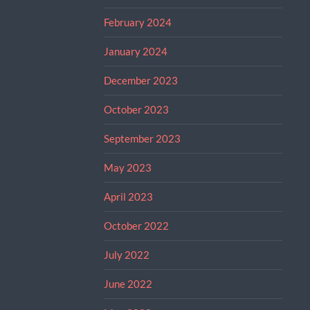
February 2024
January 2024
December 2023
October 2023
September 2023
May 2023
April 2023
October 2022
July 2022
June 2022