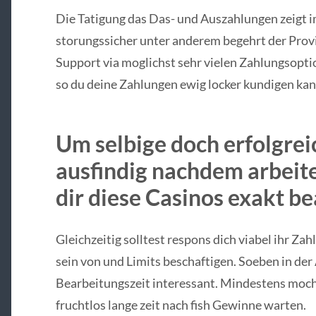
Die Tatigung das Das- und Auszahlungen zeigt im
storungssicher unter anderem begehrt der Provid
Support via moglichst sehr vielen Zahlungsoptio
so du deine Zahlungen ewig locker kundigen kan
Um selbige doch erfolgrei
ausfindig nachdem arbeite
dir diese Casinos exakt b
Gleichzeitig solltest respons dich viabel ihr Za
sein von und Limits beschaftigen. Soeben in der
Bearbeitungszeit interessant. Mindestens moch
fruchtlos lange zeit nach fish Gewinne warten.