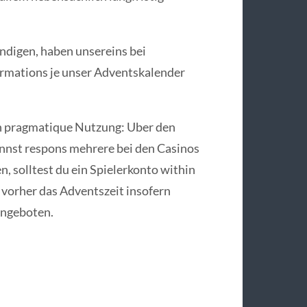
ndigen, haben unsereins bei
ormations je unser Adventskalender
n pragmatique Nutzung: Uber den
nst respons mehrere bei den Casinos
 solltest du ein Spielerkonto within
 vorher das Adventszeit insofern
Angeboten.