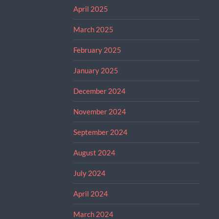
April 2025
March 2025
February 2025
January 2025
December 2024
November 2024
September 2024
August 2024
July 2024
April 2024
March 2024