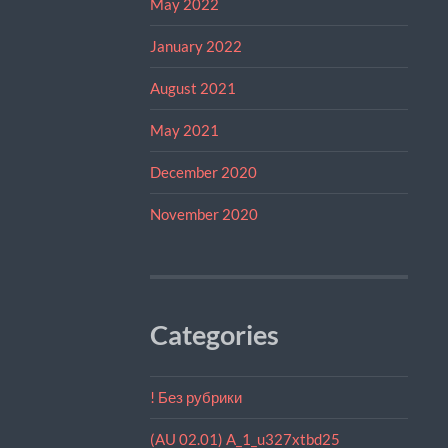
May 2022
January 2022
August 2021
May 2021
December 2020
November 2020
Categories
! Без рубрики
(AU 02.01) A_1_u327xtbd25