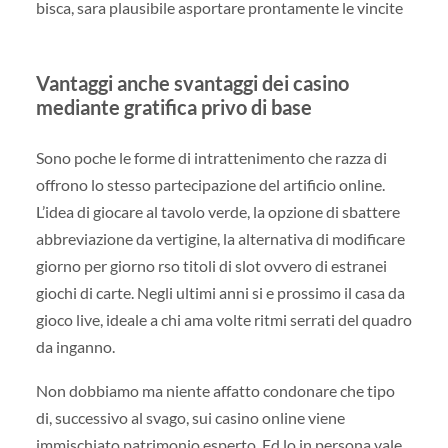
bisca, sara plausibile asportare prontamente le vincite
Vantaggi anche svantaggi dei casino
mediante gratifica privo di base
Sono poche le forme di intrattenimento che razza di
offrono lo stesso partecipazione del artificio online.
L’idea di giocare al tavolo verde, la opzione di sbattere
abbreviazione da vertigine, la alternativa di modificare
giorno per giorno rso titoli di slot ovvero di estranei
giochi di carte. Negli ultimi anni si e prossimo il casa da
gioco live, ideale a chi ama volte ritmi serrati del quadro
da inganno.
Non dobbiamo ma niente affatto condonare che tipo
di, successivo al svago, sui casino online viene
immischiato patrimonio esperto. Ed lo in persona vale