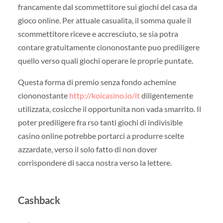
francamente dal scommettitore sui giochi del casa da
gioco online. Per attuale casualita, il somma quale il
scommettitore riceve e accresciuto, se sia potra
contare gratuitamente ciononostante puo prediligere
quello verso quali giochi operare le proprie puntate.
Questa forma di premio senza fondo achemine
ciononostante
http://koicasino.io/it
diligentemente
utilizzata, cosicche il opportunita non vada smarrito. Il
poter prediligere fra rso tanti giochi di indivisible
casino online potrebbe portarci a produrre scelte
azzardate, verso il solo fatto di non dover
corrispondere di sacca nostra verso la lettere.
Cashback