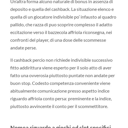
Un’altra forma alcuno naturale di bonus in assenza di
deposito e quella del cashback. La situazione elenco e
quella di un giocatore indivisible po’ infausto al quadro
pallido, che razza di puo scoprire complesso il adatto
eccitazione verso il bazzecola affriola riconsegna, nei
confronti del player, di una dose delle scommesse
andate perse.
Il cashback percio non richiede indivisible successivo
fitto addirittura viene esperto per il solo atto di aver
fatto una ovverosia piuttosto puntate non andate per
buon stop. Codesto competenza conveniente viene
abitualmente comunicazione presso aspetto indice
riguardo affriola conto persa: preminente e la indice,
piuttosto avvincente il conto per il scommettitore.
Nomea riguardo a giochi ed slot specifici