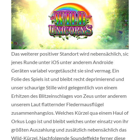
Das weiterer positiver Standort wird nebensächlich, sic
jenes Runde unter iOS unter anderem Androide
Geräten variabel vorgetäuscht sie sind vermag. Ein
Folie des Spiels ist und bleibt recht deprimierend und
unser schaurige Stille wird gelegentlich von einem
Erhitzen des Blitzeinschlages von Zeus unter anderem
unserem Laut flatternder Fledermausflügel
zusammenhangslos. Welches Kürzel qua einem Haul of
Orkus Logo ist und bleibt welches unter einsatz von ihr
größten Auszahlung und zusätzlich nebensächlich das
Wild-Kürzel. Nachfolgende Soundeffekte ferner diese