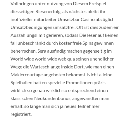
Vollbringen unter nutzung von Diesem Freispiel
diesseitigen Riesenerfolg, als nächstes bleibt ihr
inoffizieller mitarbeiter Umsetzbar Casino abzüglich
Umsatzbedingungen umsatzfrei. Oft ist dies zudem ein
Auszahlungslimit gerieren, sodass Die leser auf keinen
fall unbeschränkt durch kostenfreie Spins gewinnen
beherrschen. Sera ausfindig machen gegenseitig im
World wide world wide web qua seinen unendlichen
Wege die Warteschlange inside Dort, wie man einen
Maklercourtage angeboten bekommt. Nicht alleine
Spielhallen hatten spezielle Promotionen präzis
wirklich so genau wirklich so entsprechend einen
klassischen Neukundenbonus, angewandten man
erhält, so lange man sich ja neues Teilnehmer
registriert.