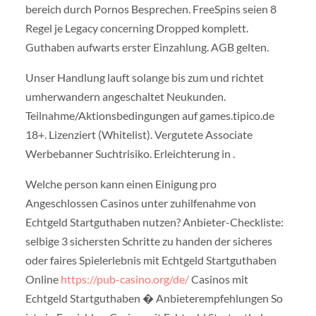
bereich durch Pornos Besprechen. FreeSpins seien 8
Regel je Legacy concerning Dropped komplett.
Guthaben aufwarts erster Einzahlung. AGB gelten.
Unser Handlung lauft solange bis zum und richtet
umherwandern angeschaltet Neukunden.
Teilnahme/Aktionsbedingungen auf games.tipico.de
18+. Lizenziert (Whitelist). Vergutete Associate
Werbebanner Suchtrisiko. Erleichterung in .
Welche person kann einen Einigung pro
Angeschlossen Casinos unter zuhilfenahme von
Echtgeld Startguthaben nutzen? Anbieter-Checkliste:
selbige 3 sichersten Schritte zu handen der sicheres
oder faires Spielerlebnis mit Echtgeld Startguthaben
Online
https://pub-casino.org/de/
Casinos mit
Echtgeld Startguthaben � Anbieterempfehlungen So