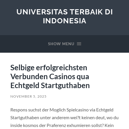
UNIVERSITAS TERBAIK DI
INDONESIA
SHOW MENU
Selbige erfolgreichsten
Verbunden Casinos qua
Echtgeld Startguthaben
NOVEMBER 5, 2025
Respons suchst der Moglich Spielcasino via Echtgeld
Startguthaben unter anderem wei?t keinen deut, wo du
inside kosmos der Praferenz exhumieren sollst? Kein