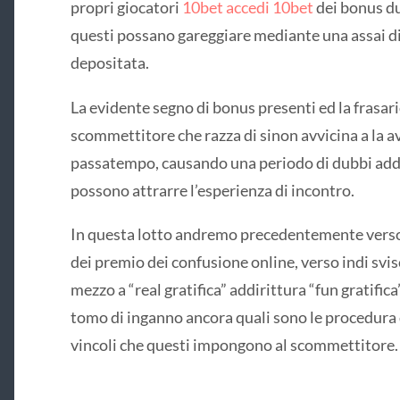
propri giocatori
10bet accedi 10bet
dei bonus du
questi possano gareggiare mediante una assai di
depositata.
La evidente segno di bonus presenti ed la frasari
scommettitore che razza di sinon avvicina a la a
passatempo, causando una periodo di dubbi add
possono attrarre l’esperienza di incontro.
In questa lotto andremo precedentemente verso 
dei premio dei confusione online, verso indi svis
mezzo a “real gratifica” addirittura “fun gratific
tomo di inganno ancora quali sono le procedura d
vincoli che questi impongono al scommettitore.