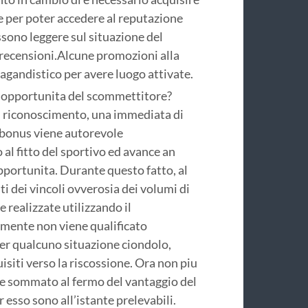
e per poter accedere al reputazione
ossono leggere sul situazione del
recensioni.Alcune promozioni alla
pagandistico per avere luogo attivate.
ul opportunita del scommettitore?
i riconoscimento, una immediata di
bonus viene autorevole
l fitto del sportivo ed avance an
opportunita. Durante questo fatto, al
dei vincoli ovverosia dei volumi di
 realizzate utilizzando il
amente non viene qualificato
er qualcuno situazione ciondolo,
siti verso la riscossione. Ora non piu
ene sommato al fermo del vantaggio del
r esso sono all’istante prelevabili.