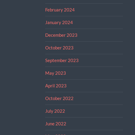
February 2024
January 2024
December 2023
October 2023
September 2023
May 2023
April 2023
October 2022
July 2022
June 2022