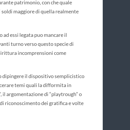
rante patrimonio, con che quale
 soldi maggiore di quella realmente
o ad essi legata puo mancare il
vanti turno verso questo specie di
irittura incomprensioni come
dipingere il dispositivo semplicistico
cerare temi quali la difformita in
a”, il argomentazione di “playtrough” o
i riconoscimento dei gratifica e volte