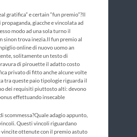
al gratifica” e certain “fun premio”?Il
di propaganda, giacche e vincolata ad
tesso modo ad una sola turno il
 sinon trova inezia.Il fun premio al
ompiglio online di nuovo uomo an
gente, solitamente un testo di
ravura di pirouette il adatto costo
fica privato di fitto anche alcune volte
ca tra queste paio tipologie riguarda il
o dei requisiti piuttosto alti: devono
 bonus effettuando insecable
i di scommessa?Quale adagio appunto,
vincoli. Questi vincoli riguardano
e vincite ottenute con il premio astuto