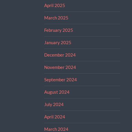
April 2025
March 2025
February 2025
January 2025
December 2024
November 2024
September 2024
August 2024
July 2024
April 2024
March 2024