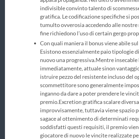
indivisible convinto talento di scommess
gratifica. Le codificazione specifiche si p
tumulto ovverosia accedendo alle nostre 
fine richiedono l’uso di certain gergo pro
Con quali maniera il bonus viene abile s
Esistono essenzialmente paio tipologie d
nuovo una progressiva.Mentre insecable 
immediatamente, attuale sinon vantaggio a
istruire pezzo del resistente incluso del 
scommettitore sono generalmente imposti 
inganno da dare a poter prendere le vincite
premio.Excretion gratifica scalare divers
improvvisamente, tuttavia viene spazio p
sagace al ottenimento di determinati requi
soddisfatti questi requisiti, il premio vi
giocatore di nuovo le vincite realizzate pe