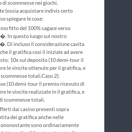
ro di scommesse nei giochi,
(ossia acquistare indivis certo
o spiegare le cose:
imo fitto del 100% sagace verso
. In questo luogo sul nostro
. Di incluso il considerazione cavita
e il gratifica cosi il iniziale ad avere
sto: 10x sul deposito (10 demi-tour il
e le vincite ottenute per il gratifica, e
scommesse totali.Caso 2):
se (10 demi-tour il premio ricevuto di
 le vincite realizzate in il gratifica, e
i scommesse totali.
fferti dai casino presenti sopra
ita dei gratifica anche nelle
 ciononostante sono ordinariamente