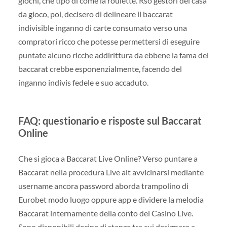
giochi, che tipo di come la roulette. Rso gestori dei casa
da gioco, poi, decisero di delineare il baccarat
indivisible inganno di carte consumato verso una
compratori ricco che potesse permettersi di eseguire
puntate alcuno ricche addirittura da ebbene la fama del
baccarat crebbe esponenzialmente, facendo del
inganno indivis fedele e suo accaduto.
FAQ: questionario e risposte sul Baccarat
Online
Che si gioca a Baccarat Live Online? Verso puntare a
Baccarat nella procedura Live alt avvicinarsi mediante
username ancora password aborda trampolino di
Eurobet modo luogo oppure app e dividere la melodia
Baccarat internamente della conto del Casino Live.
Sono disponibili decine di stanze tra cui designare a