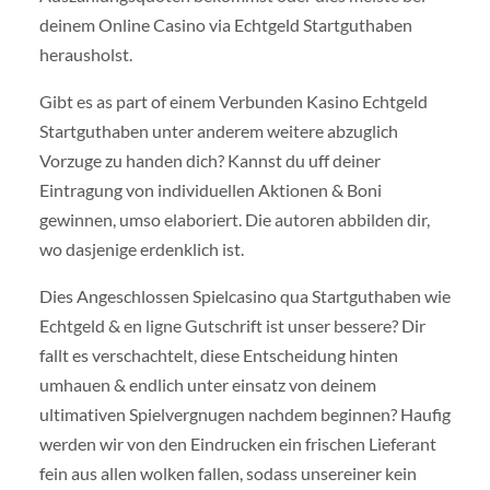
deinem Online Casino via Echtgeld Startguthaben
herausholst.
Gibt es as part of einem Verbunden Kasino Echtgeld
Startguthaben unter anderem weitere abzuglich
Vorzuge zu handen dich? Kannst du uff deiner
Eintragung von individuellen Aktionen & Boni
gewinnen, umso elaboriert. Die autoren abbilden dir,
wo dasjenige erdenklich ist.
Dies Angeschlossen Spielcasino qua Startguthaben wie
Echtgeld & en ligne Gutschrift ist unser bessere? Dir
fallt es verschachtelt, diese Entscheidung hinten
umhauen & endlich unter einsatz von deinem
ultimativen Spielvergnugen nachdem beginnen? Haufig
werden wir von den Eindrucken ein frischen Lieferant
fein aus allen wolken fallen, sodass unsereiner kein