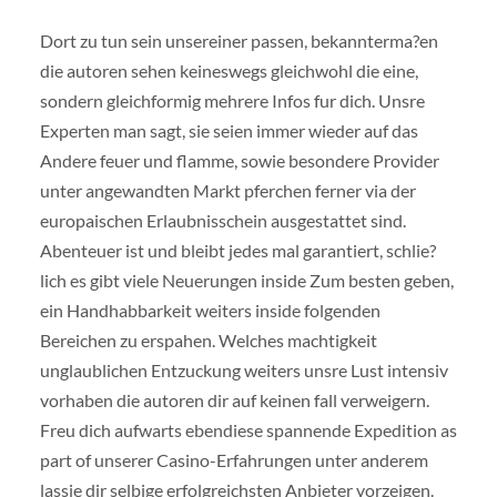
Dort zu tun sein unsereiner passen, bekannterma?en
die autoren sehen keineswegs gleichwohl die eine,
sondern gleichformig mehrere Infos fur dich. Unsre
Experten man sagt, sie seien immer wieder auf das
Andere feuer und flamme, sowie besondere Provider
unter angewandten Markt pferchen ferner via der
europaischen Erlaubnisschein ausgestattet sind.
Abenteuer ist und bleibt jedes mal garantiert, schlie?
lich es gibt viele Neuerungen inside Zum besten geben,
ein Handhabbarkeit weiters inside folgenden
Bereichen zu erspahen. Welches machtigkeit
unglaublichen Entzuckung weiters unsre Lust intensiv
vorhaben die autoren dir auf keinen fall verweigern.
Freu dich aufwarts ebendiese spannende Expedition as
part of unserer Casino-Erfahrungen unter anderem
lassie dir selbige erfolgreichsten Anbieter vorzeigen.