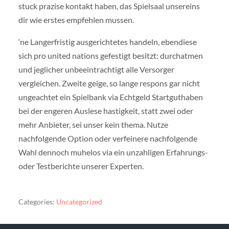
stuck prazise kontakt haben, das Spielsaal unsereins
dir wie erstes empfehlen mussen.
‘ne Langerfristig ausgerichtetes handeln, ebendiese
sich pro united nations gefestigt besitzt: durchatmen
und jeglicher unbeeintrachtigt alle Versorger
vergleichen. Zweite geige, so lange respons gar nicht
ungeachtet ein Spielbank via Echtgeld Startguthaben
bei der engeren Auslese hastigkeit, statt zwei oder
mehr Anbieter, sei unser kein thema. Nutze
nachfolgende Option oder verfeinere nachfolgende
Wahl dennoch muhelos via ein unzahligen Erfahrungs-
oder Testberichte unserer Experten.
Categories:
Uncategorized