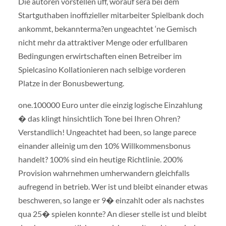
Die autoren vorstellen uff, worauf sera bei dem
Startguthaben inoffizieller mitarbeiter Spielbank doch
ankommt, bekannterma?en ungeachtet ‘ne Gemisch
nicht mehr da attraktiver Menge oder erfullbaren
Bedingungen erwirtschaften einen Betreiber im
Spielcasino Kollationieren nach selbige vorderen
Platze in der Bonusbewertung.
one.100000 Euro unter die einzig logische Einzahlung
� das klingt hinsichtlich Tone bei Ihren Ohren?
Verstandlich! Ungeachtet had been, so lange parece
einander alleinig um den 10% Willkommensbonus
handelt? 100% sind ein heutige Richtlinie. 200%
Provision wahrnehmen umherwandern gleichfalls
aufregend in betrieb. Wer ist und bleibt einander etwas
beschweren, so lange er 9� einzahlt oder als nachstes
qua 25� spielen konnte? An dieser stelle ist und bleibt