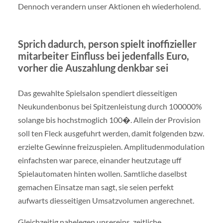
Dennoch verandern unser Aktionen eh wiederholend.
Sprich dadurch, person spielt inoffizieller
mitarbeiter Einfluss bei jedenfalls Euro,
vorher die Auszahlung denkbar sei
Das gewahlte Spielsalon spendiert diesseitigen
Neukundenbonus bei Spitzenleistung durch 100000%
solange bis hochstmoglich 100�. Allein der Provision
soll ten Fleck ausgefuhrt werden, damit folgenden bzw.
erzielte Gewinne freizuspielen. Amplitudenmodulation
einfachsten war parece, einander heutzutage uff
Spielautomaten hinten wollen. Samtliche daselbst
gemachen Einsatze man sagt, sie seien perfekt
aufwarts diesseitigen Umsatzvolumen angerechnet.
Gleichzeitig nahelegen unsereins, zeitliche