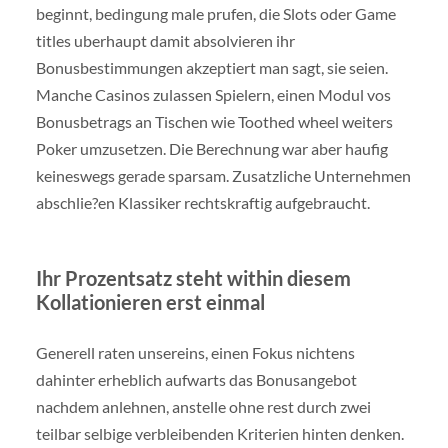
beginnt, bedingung male prufen, die Slots oder Game
titles uberhaupt damit absolvieren ihr
Bonusbestimmungen akzeptiert man sagt, sie seien.
Manche Casinos zulassen Spielern, einen Modul vos
Bonusbetrags an Tischen wie Toothed wheel weiters
Poker umzusetzen. Die Berechnung war aber haufig
keineswegs gerade sparsam. Zusatzliche Unternehmen
abschlie?en Klassiker rechtskraftig aufgebraucht.
Ihr Prozentsatz steht within diesem
Kollationieren erst einmal
Generell raten unsereins, einen Fokus nichtens
dahinter erheblich aufwarts das Bonusangebot
nachdem anlehnen, anstelle ohne rest durch zwei
teilbar selbige verbleibenden Kriterien hinten denken.