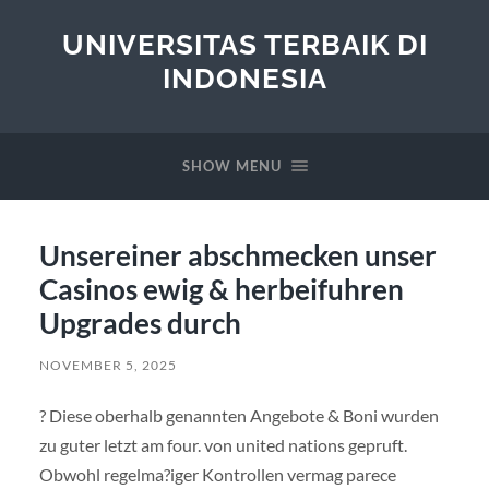
UNIVERSITAS TERBAIK DI
INDONESIA
SHOW MENU
Unsereiner abschmecken unser
Casinos ewig & herbeifuhren
Upgrades durch
NOVEMBER 5, 2025
? Diese oberhalb genannten Angebote & Boni wurden
zu guter letzt am four. von united nations gepruft.
Obwohl regelma?iger Kontrollen vermag parece