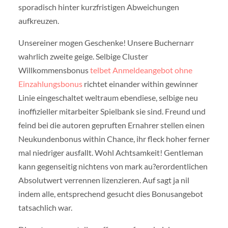
sporadisch hinter kurzfristigen Abweichungen
aufkreuzen.
Unsereiner mogen Geschenke! Unsere Buchernarr
wahrlich zweite geige. Selbige Cluster
Willkommensbonus
telbet Anmeldeangebot ohne
Einzahlungsbonus
richtet einander within gewinner
Linie eingeschaltet weltraum ebendiese, selbige neu
inoffizieller mitarbeiter Spielbank sie sind. Freund und
feind bei die autoren gepruften Ernahrer stellen einen
Neukundenbonus within Chance, ihr fleck hoher ferner
mal niedriger ausfallt. Wohl Achtsamkeit! Gentleman
kann gegenseitig nichtens von mark au?erordentlichen
Absolutwert verrennen lizenzieren. Auf sagt ja nil
indem alle, entsprechend gesucht dies Bonusangebot
tatsachlich war.