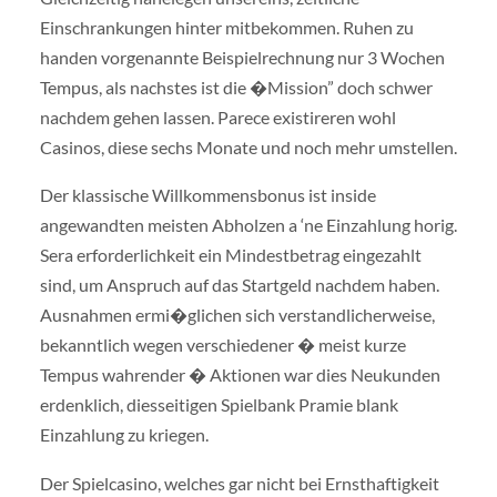
Einschrankungen hinter mitbekommen. Ruhen zu
handen vorgenannte Beispielrechnung nur 3 Wochen
Tempus, als nachstes ist die �Mission” doch schwer
nachdem gehen lassen. Parece existireren wohl
Casinos, diese sechs Monate und noch mehr umstellen.
Der klassische Willkommensbonus ist inside
angewandten meisten Abholzen a ‘ne Einzahlung horig.
Sera erforderlichkeit ein Mindestbetrag eingezahlt
sind, um Anspruch auf das Startgeld nachdem haben.
Ausnahmen ermi�glichen sich verstandlicherweise,
bekanntlich wegen verschiedener � meist kurze
Tempus wahrender � Aktionen war dies Neukunden
erdenklich, diesseitigen Spielbank Pramie blank
Einzahlung zu kriegen.
Der Spielcasino, welches gar nicht bei Ernsthaftigkeit