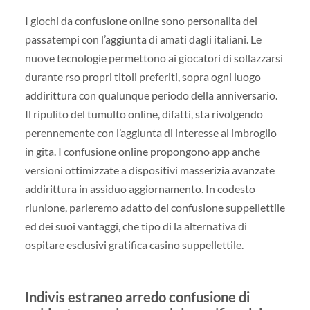
I giochi da confusione online sono personalita dei
passatempi con l’aggiunta di amati dagli italiani. Le
nuove tecnologie permettono ai giocatori di sollazzarsi
durante rso propri titoli preferiti, sopra ogni luogo
addirittura con qualunque periodo della anniversario.
Il ripulito del tumulto online, difatti, sta rivolgendo
perennemente con l’aggiunta di interesse al imbroglio
in gita. I confusione online propongono app anche
versioni ottimizzate a dispositivi masserizia avanzate
addirittura in assiduo aggiornamento. In codesto
riunione, parleremo adatto dei confusione suppellettile
ed dei suoi vantaggi, che tipo di la alternativa di
ospitare esclusivi gratifica casino suppellettile.
Indivis estraneo arredo confusione di