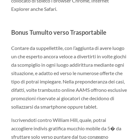
collocato di sbieco i browser Chrome, Internet
Explorer anche Safari.
Bonus Tumulto verso Trasportabile
Contare da suppellettile, con l’aggiunta di avere luogo
un che esperto ancora veloce a divertirti in volte giochi
da scompiglio in ogni luogo addirittura mediante ogni
situazione, e adatto ed verso le numerose offerte che
tipo di potrai impiegare. Nella preponderanza dei casi,
difatti, volte trambusto online AAMS offrono esclusive
promozioni riservate ai giocatori che decidono di
sollazzarsi da smartphone oppure tablet.
Iscrivendoti contro William Hill, quale, potrai
accogliere indivis gratifica mucchio mobile da 5� da
sfruttare solo verso puntare dal tuo congegno