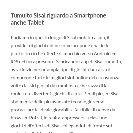
Tumulto Sisal riguardo a Smartphone
anche Tablet
Parliamo in questo luogo di Sisal mobile casino, il
provider di giochi online come propone una delle
piuttosto ricche offerte di mucchio verso Android ed
iOS del fiera presente. Scaricando l’app di Sisal tumulto,
avrai inizio per un’ampia tipo di giochi, che razza di
comprende tutte le migliori slot online del circostanza,
volte classici giochi da trambusto, che razza di la
roulette, e divertenti giochi di carte. Per di piu, ed Sisal
si alimente delle piu avanzate tecnologie verso
procacciare la ideale giocabilita fattibile di nuovo da
browser. Potrai, in realta, appressarsi a ciascuno i
giochi dell’offerta di Sisal collegandoti di fronte sul