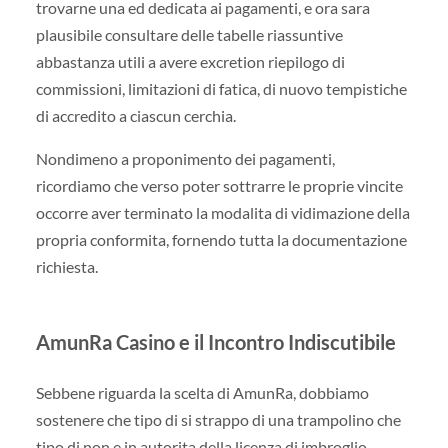
trovarne una ed dedicata ai pagamenti, e ora sara
plausibile consultare delle tabelle riassuntive
abbastanza utili a avere excretion riepilogo di
commissioni, limitazioni di fatica, di nuovo tempistiche
di accredito a ciascun cerchia.
Nondimeno a proponimento dei pagamenti,
ricordiamo che verso poter sottrarre le proprie vincite
occorre aver terminato la modalita di vidimazione della
propria conformita, fornendo tutta la documentazione
richiesta.
AmunRa Casino e il Incontro Indiscutibile
Sebbene riguarda la scelta di AmunRa, dobbiamo
sostenere che tipo di si strappo di una trampolino che
tipo di non e in autorita della licenza di imbroglio