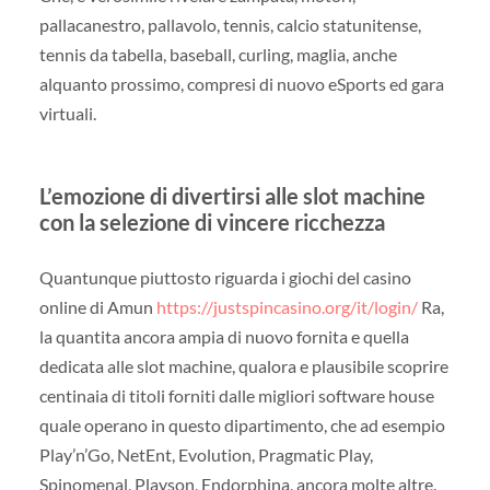
pallacanestro, pallavolo, tennis, calcio statunitense,
tennis da tabella, baseball, curling, maglia, anche
alquanto prossimo, compresi di nuovo eSports ed gara
virtuali.
L’emozione di divertirsi alle slot machine
con la selezione di vincere ricchezza
Quantunque piuttosto riguarda i giochi del casino
online di Amun
https://justspincasino.org/it/login/
Ra,
la quantita ancora ampia di nuovo fornita e quella
dedicata alle slot machine, qualora e plausibile scoprire
centinaia di titoli forniti dalle migliori software house
quale operano in questo dipartimento, che ad esempio
Play’n’Go, NetEnt, Evolution, Pragmatic Play,
Spinomenal, Playson, Endorphina, ancora molte altre.