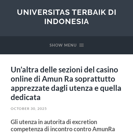
UNIVERSITAS TERBAIK DI
INDONESIA
SHOW MENU
Un’altra delle sezioni del casino
online di Amun Ra soprattutto
apprezzate dagli utenza e quella
dedicata
OCTOBER 30, 2025
Gli utenza in autorita di excretion
competenza di incontro contro AmunRa