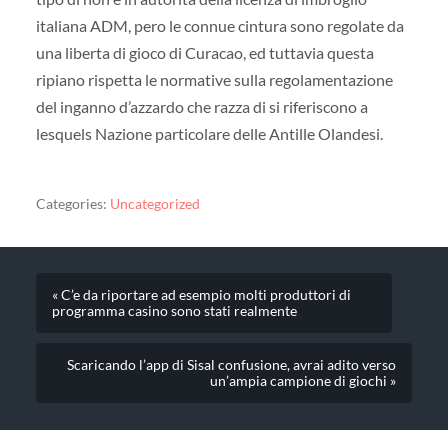
italiana ADM, pero le connue cintura sono regolate da
una liberta di gioco di Curacao, ed tuttavia questa
ripiano rispetta le normative sulla regolamentazione
del inganno d’azzardo che razza di si riferiscono a
lesquels Nazione particolare delle Antille Olandesi.
Categories:
Uncategorized
« C’e da riportare ad esempio molti produttori di
programma casino sono stati realmente
Scaricando l’app di Sisal confusione, avrai adito verso
un’ampia campione di giochi »